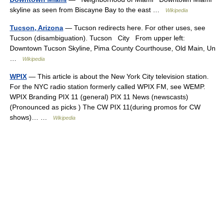
skyline as seen from Biscayne Bay to the east …
Wikipedia
Tucson, Arizona
— Tucson redirects here. For other uses, see
Tucson (disambiguation). Tucson City From upper left:
Downtown Tucson Skyline, Pima County Courthouse, Old Main, Un
…
Wikipedia
WPIX
— This article is about the New York City television station.
For the NYC radio station formerly called WPIX FM, see WEMP.
WPIX Branding PIX 11 (general) PIX 11 News (newscasts)
(Pronounced as picks ) The CW PIX 11(during promos for CW
shows)… …
Wikipedia