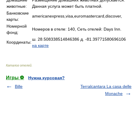
Домашние
Размещение домашних животных допускается.
животные:
Данная услуга может быть платной.
Банковские
americanexpress,visa,euromastercard,discover,
карты:
Номерной
Номеров в отеле: 140, Сеть отелей: Days Inn.
фонд:
ш. 28.508338514846386 д. -81.39771580696106
Координаты:
на карте
Каталог отелей
.
Игры ⚽
Нужна курсовая?
Bille
Terralcantara La casa delle
Monache